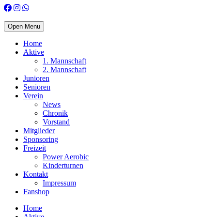
Open Menu
Home
Aktive
1. Mannschaft
2. Mannschaft
Junioren
Senioren
Verein
News
Chronik
Vorstand
Mitglieder
Sponsoring
Freizeit
Power Aerobic
Kinderturnen
Kontakt
Impressum
Fanshop
Home
Aktive