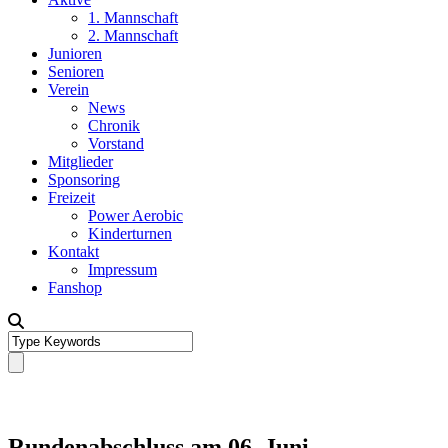
1. Mannschaft
2. Mannschaft
Junioren
Senioren
Verein
News
Chronik
Vorstand
Mitglieder
Sponsoring
Freizeit
Power Aerobic
Kinderturnen
Kontakt
Impressum
Fanshop
Rundenabschluss am 06. Juni