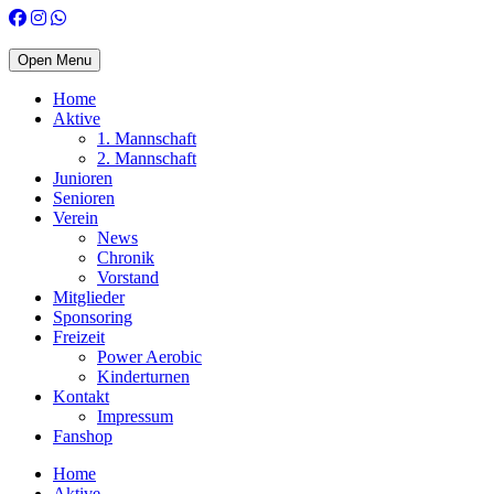
Open Menu
Home
Aktive
1. Mannschaft
2. Mannschaft
Junioren
Senioren
Verein
News
Chronik
Vorstand
Mitglieder
Sponsoring
Freizeit
Power Aerobic
Kinderturnen
Kontakt
Impressum
Fanshop
Home
Aktive