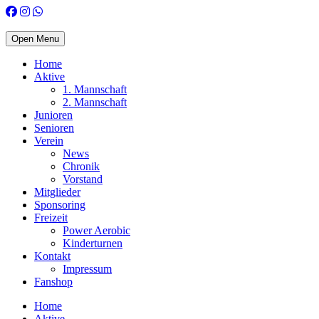
Open Menu
Home
Aktive
1. Mannschaft
2. Mannschaft
Junioren
Senioren
Verein
News
Chronik
Vorstand
Mitglieder
Sponsoring
Freizeit
Power Aerobic
Kinderturnen
Kontakt
Impressum
Fanshop
Home
Aktive