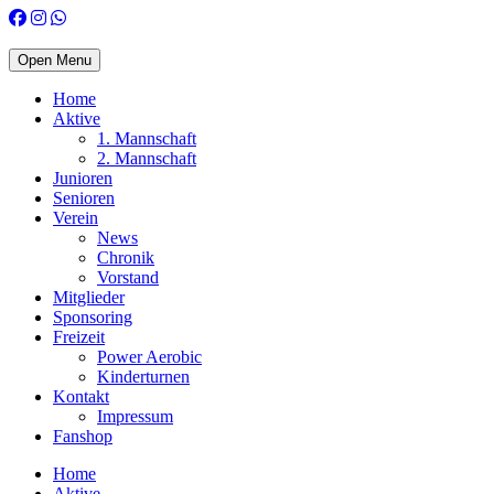
Open Menu
Home
Aktive
1. Mannschaft
2. Mannschaft
Junioren
Senioren
Verein
News
Chronik
Vorstand
Mitglieder
Sponsoring
Freizeit
Power Aerobic
Kinderturnen
Kontakt
Impressum
Fanshop
Home
Aktive