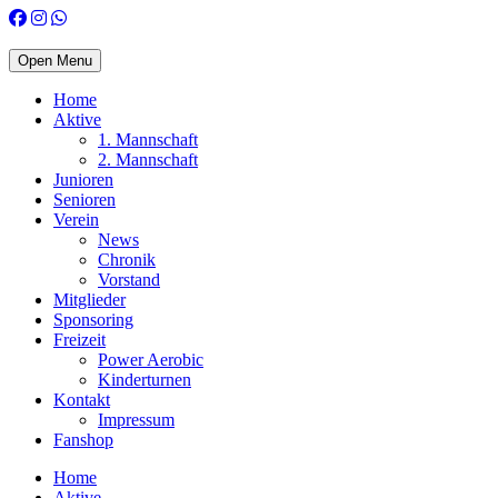
Open Menu
Home
Aktive
1. Mannschaft
2. Mannschaft
Junioren
Senioren
Verein
News
Chronik
Vorstand
Mitglieder
Sponsoring
Freizeit
Power Aerobic
Kinderturnen
Kontakt
Impressum
Fanshop
Home
Aktive