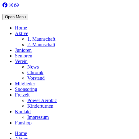
Open Menu
Home
Aktive
1. Mannschaft
2. Mannschaft
Junioren
Senioren
Verein
News
Chronik
Vorstand
Mitglieder
Sponsoring
Freizeit
Power Aerobic
Kinderturnen
Kontakt
Impressum
Fanshop
Home
Aktive