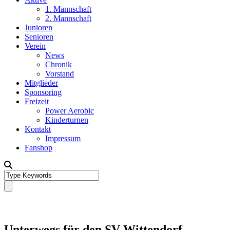
1. Mannschaft
2. Mannschaft
Junioren
Senioren
Verein
News
Chronik
Vorstand
Mitglieder
Sponsoring
Freizeit
Power Aerobic
Kinderturnen
Kontakt
Impressum
Fanshop
Unterwegs für den SV Wittendorf –