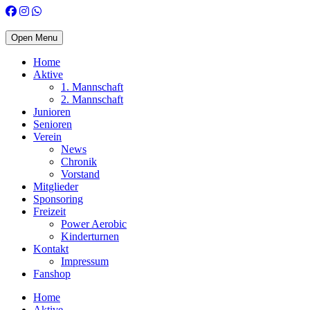
Open Menu
Home
Aktive
1. Mannschaft
2. Mannschaft
Junioren
Senioren
Verein
News
Chronik
Vorstand
Mitglieder
Sponsoring
Freizeit
Power Aerobic
Kinderturnen
Kontakt
Impressum
Fanshop
Home
Aktive