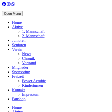
Open Menu
Home
Aktive
1. Mannschaft
2. Mannschaft
Junioren
Senioren
Verein
News
Chronik
Vorstand
Mitglieder
Sponsoring
Freizeit
Power Aerobic
Kinderturnen
Kontakt
Impressum
Fanshop
Home
Aktive