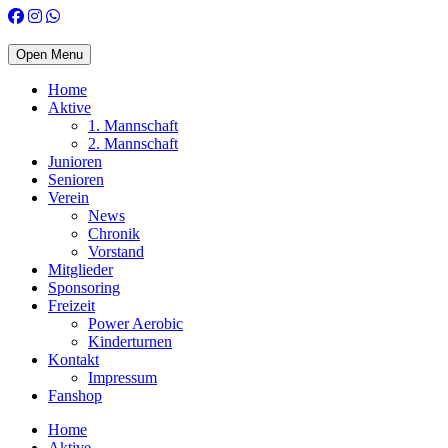
Open Menu
Home
Aktive
1. Mannschaft
2. Mannschaft
Junioren
Senioren
Verein
News
Chronik
Vorstand
Mitglieder
Sponsoring
Freizeit
Power Aerobic
Kinderturnen
Kontakt
Impressum
Fanshop
Home
Aktive