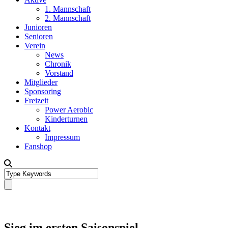
1. Mannschaft
2. Mannschaft
Junioren
Senioren
Verein
News
Chronik
Vorstand
Mitglieder
Sponsoring
Freizeit
Power Aerobic
Kinderturnen
Kontakt
Impressum
Fanshop
Sieg im ersten Saisonspiel