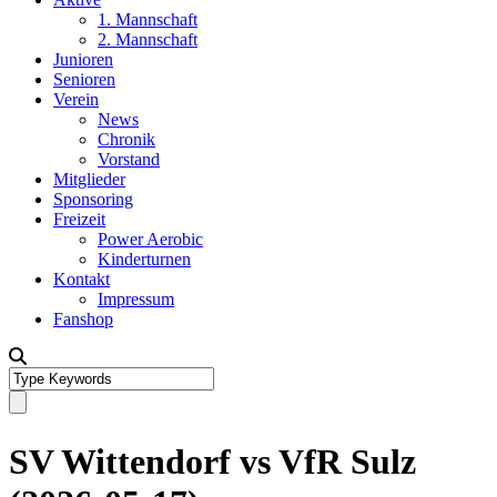
1. Mannschaft
2. Mannschaft
Junioren
Senioren
Verein
News
Chronik
Vorstand
Mitglieder
Sponsoring
Freizeit
Power Aerobic
Kinderturnen
Kontakt
Impressum
Fanshop
SV Wittendorf vs VfR Sulz