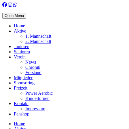
Open Menu
Home
Aktive
1. Mannschaft
2. Mannschaft
Junioren
Senioren
Verein
News
Chronik
Vorstand
Mitglieder
Sponsoring
Freizeit
Power Aerobic
Kinderturnen
Kontakt
Impressum
Fanshop
Home
Aktive