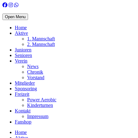
Open Menu
Home
Aktive
1. Mannschaft
2. Mannschaft
Junioren
Senioren
Verein
News
Chronik
Vorstand
Mitglieder
Sponsoring
Freizeit
Power Aerobic
Kinderturnen
Kontakt
Impressum
Fanshop
Home
Aktive