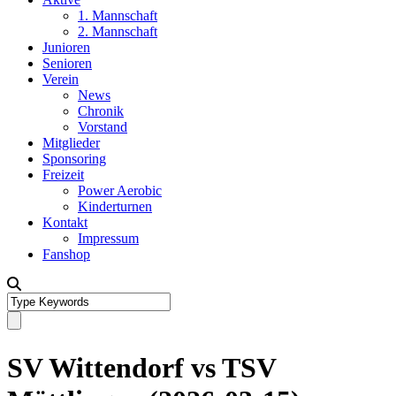
1. Mannschaft
2. Mannschaft
Junioren
Senioren
Verein
News
Chronik
Vorstand
Mitglieder
Sponsoring
Freizeit
Power Aerobic
Kinderturnen
Kontakt
Impressum
Fanshop
SV Wittendorf vs TSV