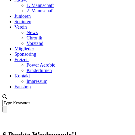
1. Mannschaft
2. Mannschaft
Junioren
Senioren
Verein
News
Chronik
Vorstand
Mitglieder
Sponsoring
Freizeit
Power Aerobic
Kinderturnen
Kontakt
Impressum
Fanshop
6-Punkte Wochenende!!