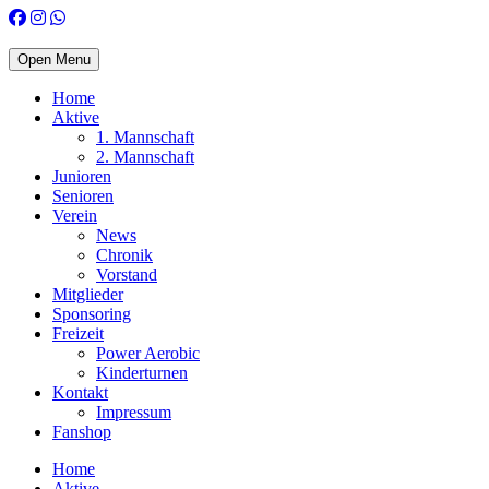
Open Menu
Home
Aktive
1. Mannschaft
2. Mannschaft
Junioren
Senioren
Verein
News
Chronik
Vorstand
Mitglieder
Sponsoring
Freizeit
Power Aerobic
Kinderturnen
Kontakt
Impressum
Fanshop
Home
Aktive