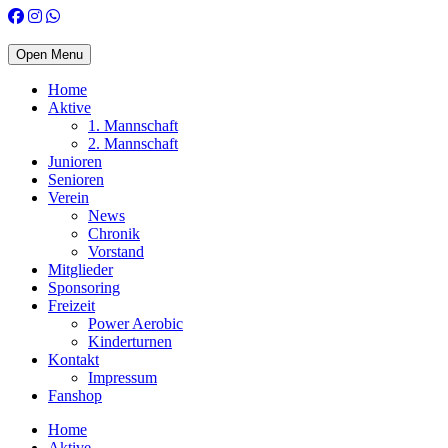
Open Menu
Home
Aktive
1. Mannschaft
2. Mannschaft
Junioren
Senioren
Verein
News
Chronik
Vorstand
Mitglieder
Sponsoring
Freizeit
Power Aerobic
Kinderturnen
Kontakt
Impressum
Fanshop
Home
Aktive